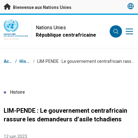
Passer au contenu principal
Bienvenue aux Nations Unies
UN Logo
Nations Unies
République centrafricaine
NATIONS UNIES
RÉPUBLIQUE CENTRAFRICAINE
Fil d'Ariane
Accueil
/
Histoires
/
LIM-PENDE : Le gouvernement centrafricain rassure les demandeurs d’asile tchadiens
Histoire
LIM-PENDE : Le gouvernement centrafricain
rassure les demandeurs d’asile tchadiens
12 juin 2023